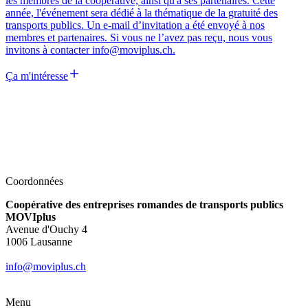
les membres de la coopérative, ainsi qu'à ses partenaires. Cette
année, l'événement sera dédié à la thématique de la gratuité des
transports publics. Un e-mail d’invitation a été envoyé à nos
membres et partenaires. Si vous ne l’avez pas reçu, nous vous
invitons à contacter info@moviplus.ch.
Ça m'intéresse
Coordonnées
Coopérative des entreprises romandes de transports publics
MOVIplus
Avenue d'Ouchy 4
1006 Lausanne
info@moviplus.ch
Menu